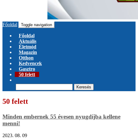
Főoldal
Toggle navigation
Főoldal
Aktuális
Életmód
Magazin
Otthon
Kedvencek
Gasztro
50 felett
Keresés
50 felett
(12)
Minden embernek 55 évesen nyugdíjba kellene
menni!
2023. 08. 09